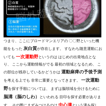
つまり、ここにブロードマンエリアの 〇〇野といった機
灰白質
能をもった
が存在します。 すなわち随意運動にお
一次運動野
いても
というのは はじめの出発地点とな
り、
ここから運動情報がでる
最初の領域となるため、
こ
運動麻痺の予後予測
の部位が残存しているかどうかは
一次運動
を考える上でも 非常に重要となってきます。
野
を探す手順については、 まずは脳領域を分けるために
脳溝（脳のしわ）
といわれる 目印を探す必要がありま
中心溝
す。 その際にまずみつけるのは
という溝を探し、