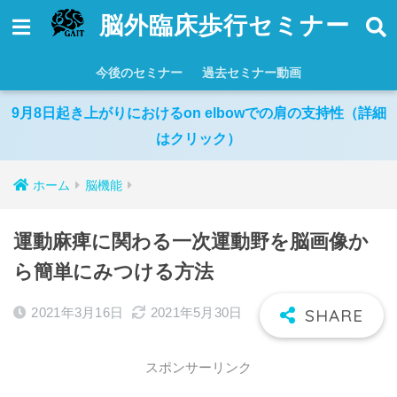
脳外臨床歩行セミナー
今後のセミナー
過去セミナー動画
9月8日起き上がりにおけるon elbowでの肩の支持性（詳細
はクリック）
ホーム
脳機能
運動麻痺に関わる一次運動野を脳画像か
ら簡単にみつける方法
2021年3月16日
2021年5月30日
スポンサーリンク