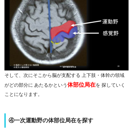
そして、次にそこから脳が支配する 上下肢・体幹の領域
体部位局在
が
どの部分に あたるかという
を 探していく
ことになります。
④一次運動野の体部位局在を探す