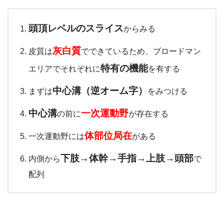
頭頂レベルのスライス
からみる
灰白質
皮質は
でできているため、ブロードマン
特有の機能
エリアでそれぞれに
を有する
中心溝（逆オーム字）
まずは
をみつける
中心溝
一次運動野
の前に
が存在する
体部位局在
一次運動野には
がある
下肢→体幹→手指→上肢→頭部
内側から
で
配列