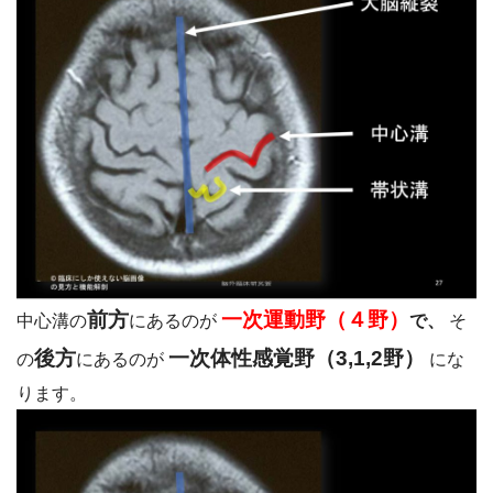
前方
一次運動野（４野）
中心溝の
にあるのが
で、
そ
後方
一次体性感覚野（3,1,2野）
の
にあるのが
にな
ります。