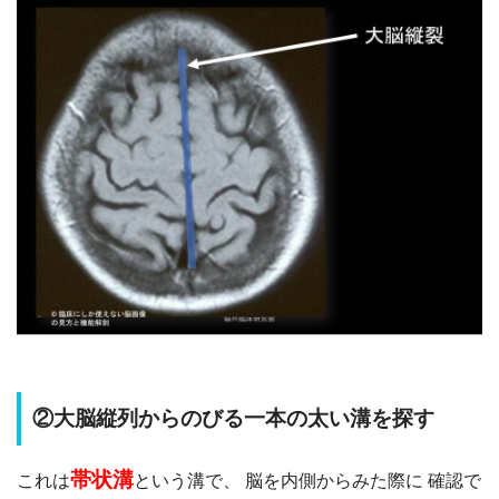
②大脳縦列からのびる一本の太い溝を探す
帯状溝
これは
という溝で、
脳を内側からみた際に 確認で