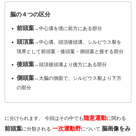
脳の４つの区分
前頭葉
→中心溝を境に前方にある部分
頭頂葉
→中心溝、頭頂後頭溝、シルビウス裂を
境界として前頭葉・後頭葉・側頭葉と接する部分
後頭葉
→頭頂後頭溝より後方にある部分
側頭葉
→大脳の側面で、シルビウス裂より下方
の部分
随意運動
に分けられます。 今回はその中でも
に関わる
前頭葉
一次運動野
脳画像をみ
に分類される
について