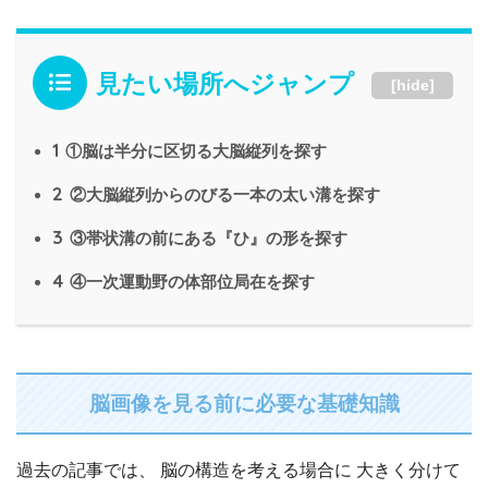
見たい場所へジャンプ
[
hide
]
1
①脳は半分に区切る大脳縦列を探す
2
②大脳縦列からのびる一本の太い溝を探す
3
③帯状溝の前にある『ひ』の形を探す
4
④一次運動野の体部位局在を探す
脳画像を見る前に必要な基礎知識
過去の記事では、 脳の構造を考える場合に 大きく分けて