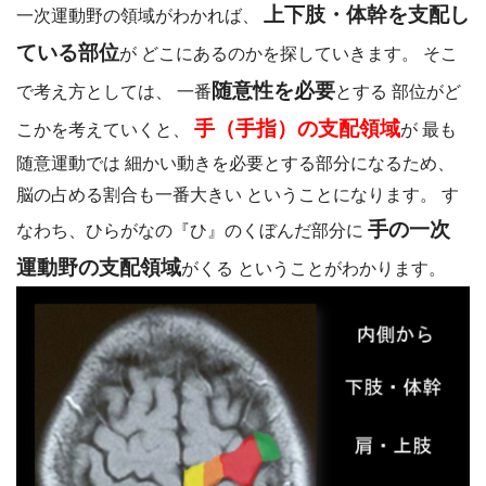
上下肢・体幹を支配し
一次運動野の領域がわかれば、
ている部位
が どこにあるのかを探していきます。 そこ
随意性を必要
で考え方としては、 一番
とする 部位がど
手（手指）の支配領域
こかを考えていくと、
が 最も
随意運動では 細かい動きを必要とする部分になるため、
脳の占める割合も一番大きい ということになります。
す
手の一次
なわち、ひらがなの『ひ』のくぼんだ部分に
運動野の支配領域
がくる ということがわかります。