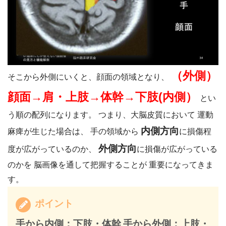
（外側）
そこから外側にいくと、顔面の領域となり、
顔面→肩・上肢→体幹→下肢(内側）
とい
う順の配列になります。 つまり、大脳皮質において 運動
内側方向
麻痺が生じた場合は、 手の領域から
に損傷程
外側方向
度が広がっているのか、
に損傷が広がっている
のかを 脳画像を通して把握することが 重要になってきま
す。
ポイント
手から内側：下肢・体幹
手から外側：上肢・