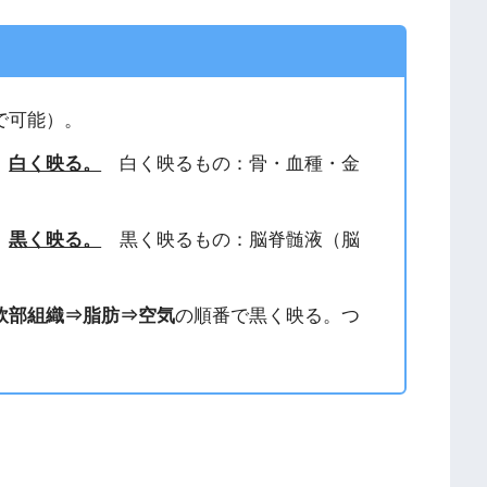
で可能）。
、
白く映る。
白く映るもの：骨・血種・金
、
黒く映る。
黒く映るもの：脳脊髄液（脳
軟部組織⇒脂肪⇒空気
の順番で黒く映る。つ