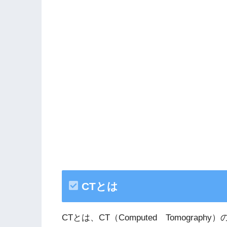
CTとは
CTとは、CT（Computed Tomogra