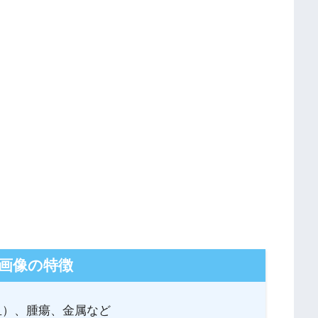
T画像の特徴
血）、腫瘍、金属など